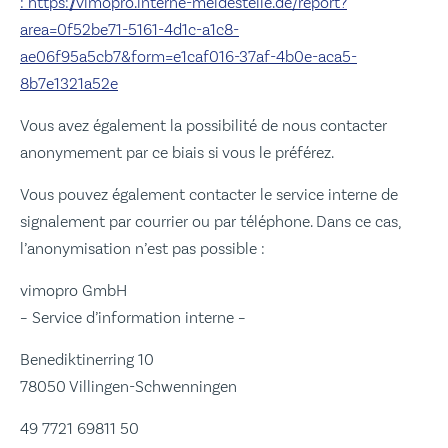
: https://vimopro.interne-meldestelle.de/report?
area=0f52be71-5161-4d1c-a1c8-
ae06f95a5cb7&form=e1caf016-37af-4b0e-aca5-
8b7e1321a52e
Vous avez également la possibilité de nous contacter
anonymement par ce biais si vous le préférez.
Vous pouvez également contacter le service interne de
signalement par courrier ou par téléphone. Dans ce cas,
l’anonymisation n’est pas possible :
vimopro GmbH
– Service d’information interne –
Benediktinerring 10
78050 Villingen-Schwenningen
49 7721 69811 50