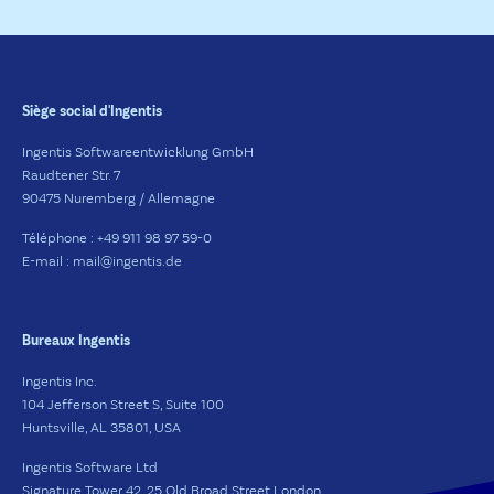
Siège social d'Ingentis
Ingentis Softwareentwicklung GmbH
Raudtener Str. 7
90475 Nuremberg / Allemagne
Téléphone : +49 911 98 97 59-0
E-mail : mail@ingentis.de
Bureaux Ingentis
Ingentis Inc.
104 Jefferson Street S, Suite 100
Huntsville, AL 35801, USA
Ingentis Software Ltd
Signature Tower 42, 25 Old Broad Street London