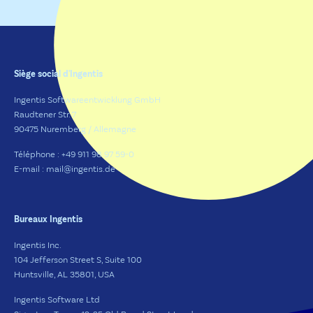
Siège social d'Ingentis
Ingentis Softwareentwicklung GmbH
Raudtener Str. 7
90475 Nuremberg / Allemagne
Téléphone : +49 911 98 97 59-0
E-mail : mail@ingentis.de
Bureaux Ingentis
Ingentis Inc.
104 Jefferson Street S, Suite 100
Huntsville, AL 35801, USA
Ingentis Software Ltd