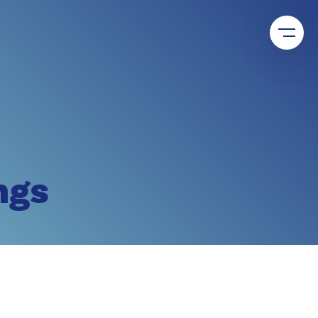
individuellen Supportleistungen und gemeinsamen
entis Welt.
en.
ngs