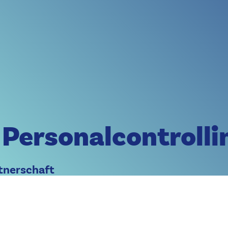
ngentis Partnerprogramm profitieren Sie von exklusivem Know-how, 
Organizational Performance entdecken
.
Partnerprogramm entdecken
pulse rund um HR, Organisation und Technologie – direkt aus der Ing
Zum Ingentis Innovation Blog
ernen Sie Ingentis als Arbeitgeber, Lösungsanbieter und Partner kenn
 Personalcontrolli
Lernen Sie uns kennen!
tnerschaft