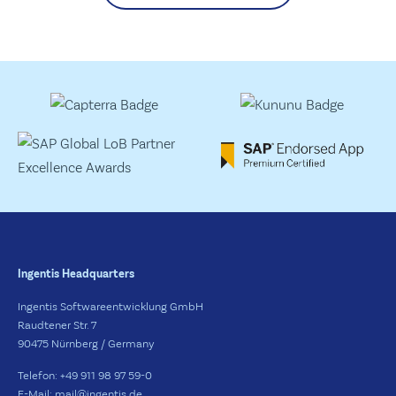
Ingentis Headquarters
Ingentis Softwareentwicklung GmbH
Raudtener Str. 7
90475 Nürnberg / Germany
Telefon: +49 911 98 97 59-0
E-Mail: mail@ingentis.de