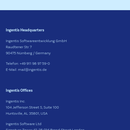
Ingentis Headquarters
Ingentis Softwareentwicklung GmbH
Raudtener Str. 7
90475 Nürnberg / Germany
Telefon: +49 911 98 97 59-0
E-Mail: mail@ingentis.de
Ingentis Offices
Ingentis Inc.
104 Jefferson Street S, Suite 100
Huntsville, AL 35801, USA
Ingentis Software Ltd
Signature Tower 42, 25 Old Broad Street London