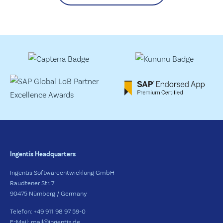
Ingentis Headquarters
Ingentis Softwareentwicklung GmbH
Raudtener Str. 7
90475 Nürnberg / Germany
Telefon: +49 911 98 97 59-0
E-Mail: mail@ingentis.de