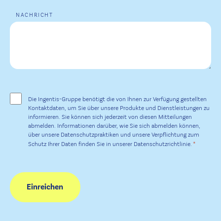
NACHRICHT
ZUSTIMMUNG
*
Die Ingentis-Gruppe benötigt die von Ihnen zur Verfügung gestellten
Kontaktdaten, um Sie über unsere Produkte und Dienstleistungen zu
informieren. Sie können sich jederzeit von diesen Mitteilungen
abmelden. Informationen darüber, wie Sie sich abmelden können,
über unsere Datenschutzpraktiken und unsere Verpflichtung zum
*
Schutz Ihrer Daten finden Sie in unserer Datenschutzrichtlinie.