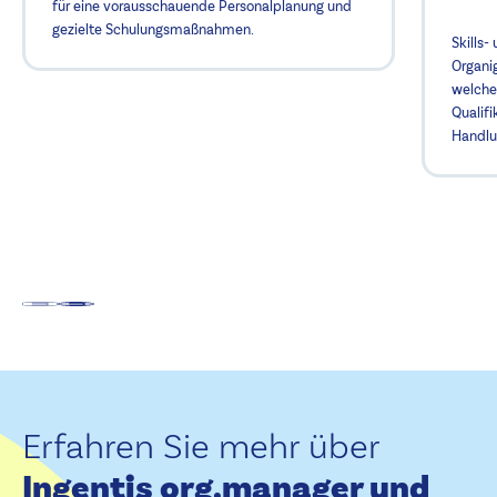
für eine vorausschauende Personalplanung und
gezielte Schulungsmaßnahmen.
Skills
Organi
welche
Qualifi
Handlu
Erfahren Sie mehr über
Ingentis org.manager und