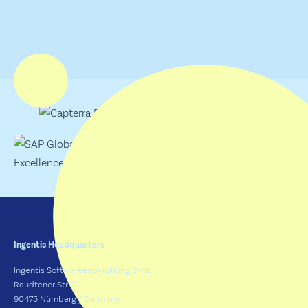
Ingentis Headquarters
Ingentis Softwareentwicklung GmbH
Raudtener Str. 7
90475 Nürnberg / Germany