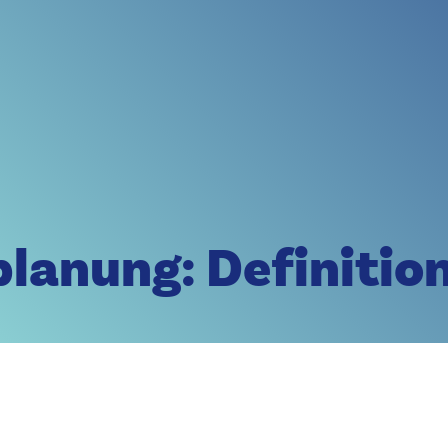
Ingentis Plattform entdecken
KI-Ära: Schaffen Sie Transparenz über Strukturen, treffen Sie datenb
ngentis Partnerprogramm profitieren Sie von exklusivem Know-how, 
Organizational Performance entdecken
.
Partnerprogramm entdecken
pulse rund um HR, Organisation und Technologie – direkt aus der Ing
lanung: Definitio
Zum Ingentis Innovation Blog
ernen Sie Ingentis als Arbeitgeber, Lösungsanbieter und Partner kenn
Lernen Sie uns kennen!