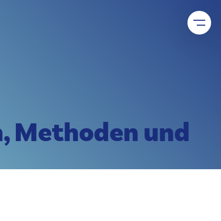
asierte Entscheidungen und gestalten Sie Ihre Organisation
individuellen Supportleistungen und gemeinsamen
entis Welt.
n, Methoden und
en.