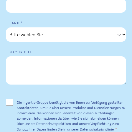
*
LAND
NACHRICHT
ZUSTIMMUNG
*
Die Ingentis-Gruppe benötigt die von Ihnen zur Verfügung gestellten
Kontaktdaten, um Sie über unsere Produkte und Dienstleistungen zu
informieren. Sie können sich jederzeit von diesen Mitteilungen
abmelden. Informationen darüber, wie Sie sich abmelden können,
über unsere Datenschutzpraktiken und unsere Verpflichtung zum
*
Schutz Ihrer Daten finden Sie in unserer Datenschutzrichtlinie.