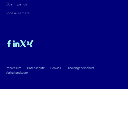
Über Ingentis
Jobs & Karriere
Impressum
Datenschutz
Cookies
Hinweisgeberschutz
Verhaltenskodex