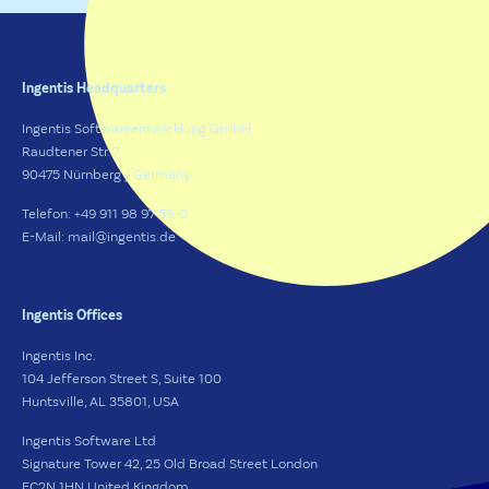
Ingentis Headquarters
Ingentis Softwareentwicklung GmbH
Raudtener Str. 7
90475 Nürnberg / Germany
Telefon: +49 911 98 97 59-0
E-Mail: mail@ingentis.de
Ingentis Offices
Ingentis Inc.
104 Jefferson Street S, Suite 100
Huntsville, AL 35801, USA
Ingentis Software Ltd
Signature Tower 42, 25 Old Broad Street London
EC2N 1HN United Kingdom